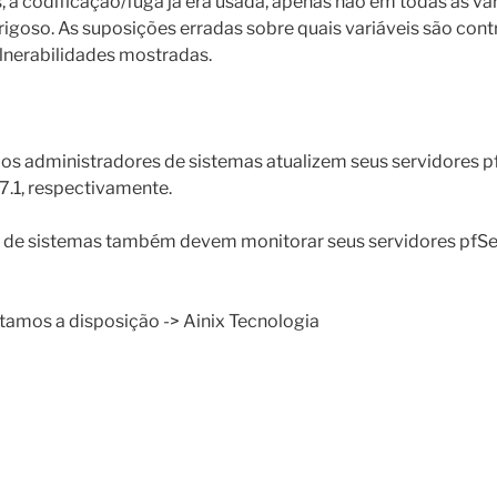
a codificação/fuga já era usada, apenas não em todas as var
goso. As suposições erradas sobre quais variáveis são cont
lnerabilidades mostradas.
s administradores de sistemas atualizem seus servidores p
7.1, respectivamente.
 de sistemas também devem monitorar seus servidores pfSe
tamos a disposição -> Ainix Tecnologia