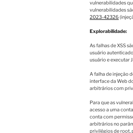
vulnerabilidades q
vulnerabilidades s
2023-42326
(injeç
Explorabilidade:
As falhas de XSS s
usuário autenticado
usuário e executar 
A falha de injeção
interface da Web d
arbitrários com priv
Para que as vulnera
acesso a uma conta
conta com permissõ
arbitrários no parâ
privilégios de root