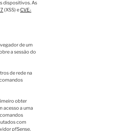
 dispositivos. As
27
(XSS) e
CVE-
navegador de um
sobre a sessão do
tros de rede na
r comandos
rimeiro obter
am acesso a uma
ar comandos
ecutados com
rvidor pfSense.