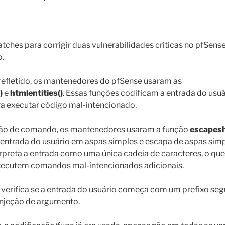
tches para corrigir duas vulnerabilidades críticas no pfSense:
.
 refletido, os mantenedores do pfSense usaram as
)
e
htmlentities()
. Essas funções codificam a entrada do usuá
ra executar código mal-intencionado.
jeção de comando, os mantenedores usaram a função
escapesh
entrada do usuário em aspas simples e escapa de aspas simp
terpreta a entrada como uma única cadeia de caracteres, o q
executem comandos mal-intencionados adicionais.
 verifica se a entrada do usuário começa com um prefixo seg
injeção de argumento.