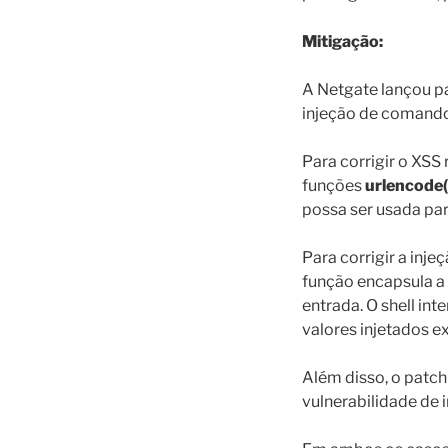
Mitigação:
A Netgate lançou pa
injeção de comando
Para corrigir o XSS
funções
urlencode(
possa ser usada pa
Para corrigir a in
função encapsula a 
entrada. O shell in
valores injetados 
Além disso, o patch
vulnerabilidade de 