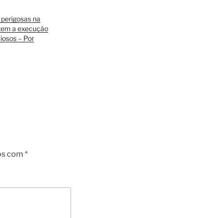
 perigosas na
item a execução
iosos – Por
os com
*