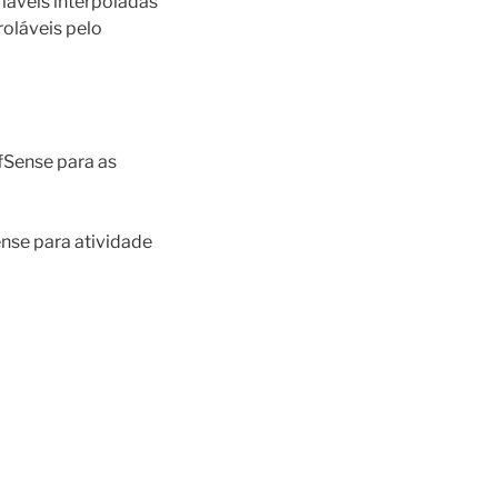
iáveis interpoladas
roláveis pelo
fSense para as
nse para atividade