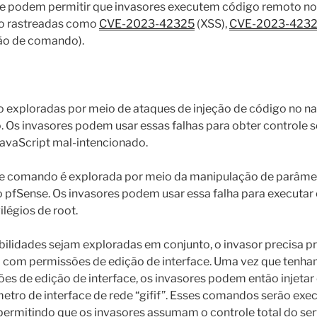
ue podem permitir que invasores executem código remoto nos
ão rastreadas como
CVE-2023-42325
(XSS),
CVE-2023-423
ão de comando).
ão exploradas por meio de ataques de injeção de código no 
. Os invasores podem usar essas falhas para obter controle 
JavaScript mal-intencionado.
 de comando é explorada por meio da manipulação de parâme
o pfSense. Os invasores podem usar essa falha para executa
ilégios de root.
bilidades sejam exploradas em conjunto, o invasor precisa p
 com permissões de edição de interface. Uma vez que tenh
es de edição de interface, os invasores podem então injet
metro de interface de rede “gifif”. Esses comandos serão ex
, permitindo que os invasores assumam o controle total do se