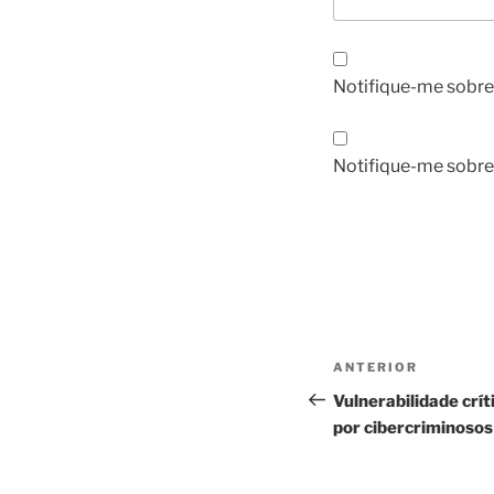
Notifique-me sobre
Notifique-me sobre
Navegação
Post
ANTERIOR
de
anterior
Vulnerabilidade crí
por cibercriminosos
Post