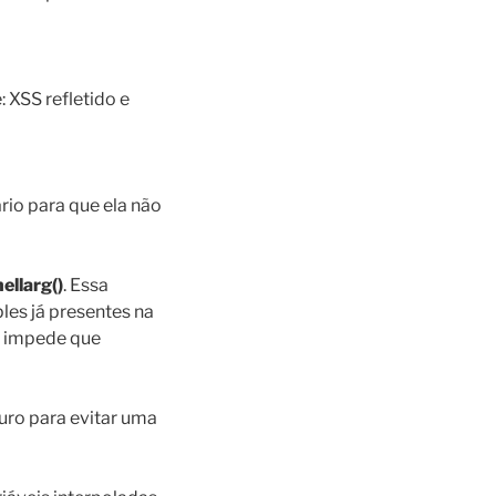
 XSS refletido e
rio para que ela não
ellarg()
. Essa
les já presentes na
ue impede que
uro para evitar uma