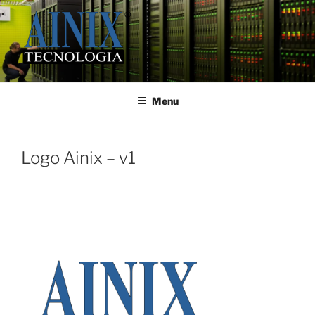
Pular
para
o
conteúdo
AINIX TECNOLOGIA
Infraestrutura e Segurança
Menu
Logo Ainix – v1