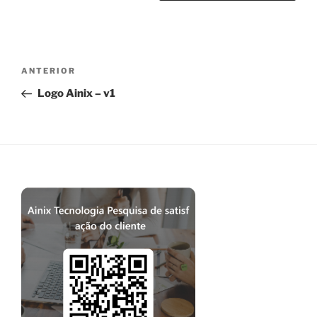
Navegação
Post
ANTERIOR
de
anterior
Logo Ainix – v1
Post