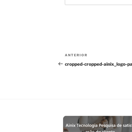
Navegação
Post
ANTERIOR
de
anterior
cropped-cropped-ainix_logo-p
Post